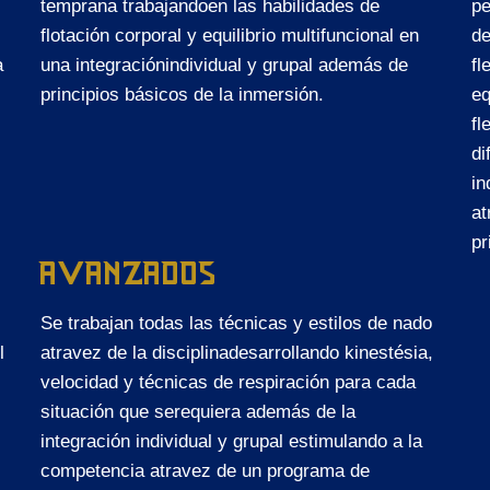
temprana trabajandoen las habilidades de
pe
flotación corporal y equilibrio multifuncional en
de
a
una integraciónindividual y grupal además de
fl
principios básicos de la inmersión.
eq
fl
di
in
at
pr
AVANZADOS
Se trabajan todas las técnicas y estilos de nado
l
atravez de la disciplinadesarrollando kinestésia,
velocidad y técnicas de respiración para cada
situación que serequiera además de la
integración individual y grupal estimulando a la
competencia atravez de un programa de